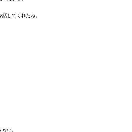
を話してくれたね。
、
きない。