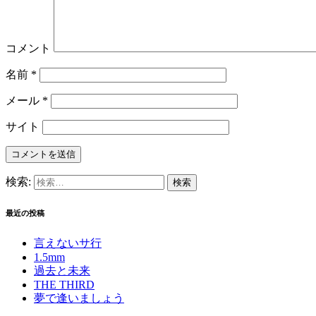
コメント
名前
*
メール
*
サイト
検索:
最近の投稿
言えないサ行
1.5mm
過去と未来
THE THIRD
夢で逢いましょう